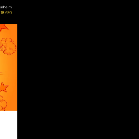
enheim
 18 670