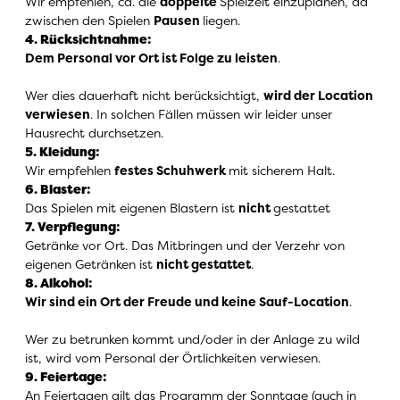
Wir empfehlen, ca. die
doppelte
Spielzeit einzuplanen, da
zwischen den Spielen
Pausen
liegen.
4. Rücksichtnahme
:
Dem Personal vor Ort ist Folge zu leisten
.
Wer dies dauerhaft nicht berücksichtigt,
wird der Location
verwiesen
. In solchen Fällen müssen wir leider unser
Hausrecht durchsetzen.
5. Kleidung
:
Wir empfehlen
festes Schuhwerk
mit sicherem Halt.
6. Blaster
:
Das Spielen mit eigenen Blastern ist
nicht
gestattet
7. Verpflegung
:
Getränke vor Ort. Das Mitbringen und der Verzehr von
eigenen Getränken ist
nicht gestattet
.
8. Alkohol
:
Wir sind ein Ort der Freude und keine Sauf-Location
.
Wer zu betrunken kommt und/oder in der Anlage zu wild
ist, wird vom Personal der Örtlichkeiten verwiesen.
9. Feiertage
:
An Feiertagen gilt das Programm der Sonntage (auch in