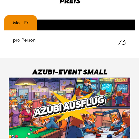
PREIS
Mo - Fr
-
pro Person
73
AZUBI-EVENT SMALL